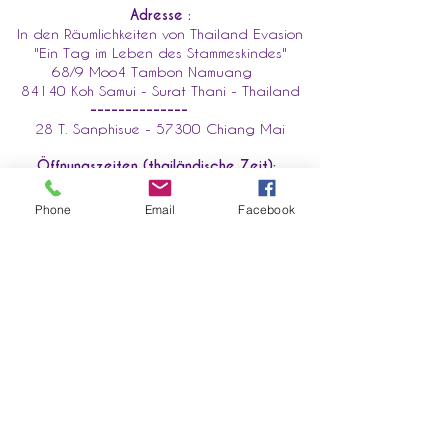
Adresse :
In den Räumlichkeiten von Thailand Evasion
"Ein Tag im Leben des Stammeskindes"
68/9 Moo4 Tambon Namuang
84140 Koh Samui - Surat Thani - Thailand
--------------
28 T. Sanphisue - 57300 Chiang Mai
Öffnungszeiten (thailändische Zeit):
Montag bis Samstag 10-17 Uhr
Phone
Email
Facebook
Vorname
Email