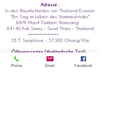
Adresse :
In den Räumlichkeiten von Thailand Evasion
"Ein Tag im Leben des Stammeskindes"
68/9 Moo4 Tambon Namuang
84140 Koh Samui - Surat Thani - Thailand
--------------
28 T. Sanphisue - 57300 Chiang Mai
Öffnungszeiten (thailändische Zeit):
Montag bis Samstag 10-17 Uhr
Phone
Email
Facebook
Vorname
Email