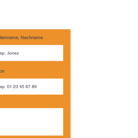
lienname, Nachname
fon