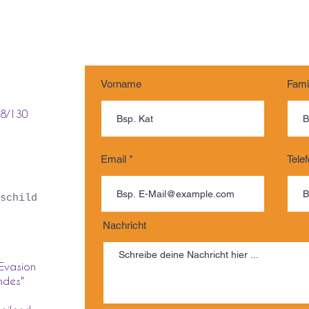
Vorname
Fami
18/130
Email
Tele
schild
Nachricht
 Evasion
ndes"