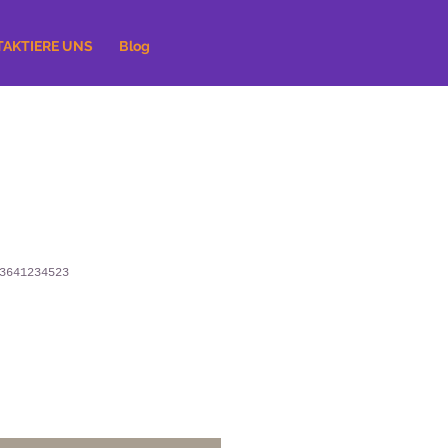
AKTIERE UNS
Blog
3641234523