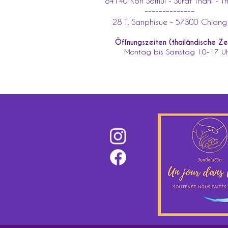
84140 Koh Samui - Surat Thani - T
--------------
28 T. Sanphisue - 57300 Chiang
Öffnungszeiten (thailändische Zei
Montag bis Samstag 10-17 Uh